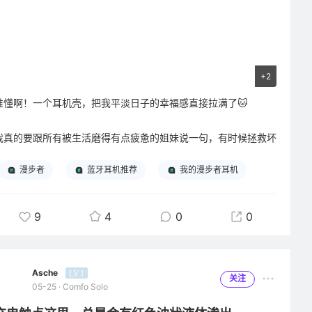
+2
谁懂啊！一个耳机壳，把我平淡日子的幸福感直接拉满了🐱
我真的要跟所有被生活磨得有点疲惫的姐妹说一句，有时候拯救坏
心情的，根本不是什么惊天动地的大事，就是一个软乎乎、圆滚滚
漫步者
蓝牙耳机推荐
我的漫步者耳机
的可爱小物件而已。就像我手里这个刚入手的猫咪耳机壳，本来只
是抱着“给耳机找个保护套”的心态随手买的，结果它现在已经成了
我每天掏出来看到，都会忍不住笑一下的小宝贝，连给耳机充电这
9
4
0
0
种重复的小事，都被它赋予了新的仪式感。
先说说它的样子吧，真的完全长在了我的审美上。奶白色的硅胶壳
Asche
LV.1
子，做成了圆乎乎的猫咪脑袋形状，没有多余的复杂设计，却把可
关注
05-25 · Comfo Solo
爱的精髓拿捏得死死的。大大的眼睛，黄色的眼眶圈着黑溜溜的眼
珠，中间还点了个小小的高光，就像猫咪刚睡醒时懵懵懂懂的样