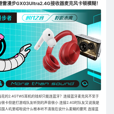
避雷漫步GX03UItra2.4G接收器麦克风卡顿模糊！
我花的2.4GTWS耳机的钱却只能连蓝牙？连接蓝牙麦克风不至于
会很卡但是打游戏队友听到的声音很小 连接2.4G时队友又说我是
美国人叽里呱啦说什么根本听不清我在说什么麦糊的要死 连接蓝