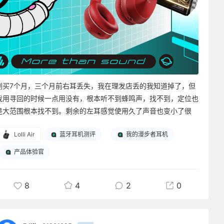
刚买7个月，三个月前右耳丢失，我在理发店丢的我知道掉了，但
我用寻回的时候一点用没有，根本听不到蜂鸣声，找不到，定位也
是大范围根本找不到。剩余的左耳感觉使用久了声音也变小了很
多，体验感蛮差的。
Lolli Air
蓝牙耳机测评
我的漫步者耳机
我买漫步者耳机主要是因为之前买的游戏耳麦感觉不错，但蓝牙耳
机属实没给我什么好的体验。
产品体验官
8
4
2
0