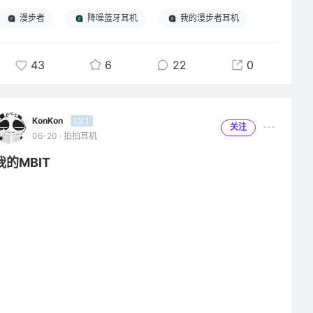
牙又没有2.4G的低延迟效果 我第一次买耳机不到一天就想要退了
漫步者
降噪蓝牙耳机
我的漫步者耳机
漫步者GX03U真是让我失望了 明明音质音效很好偏偏被这个2.4G
接收器给毁了我现在考虑到底要不要退了 这个2.4G麦糊的问题不
止我有我在快手抖音上他们的反馈都是一样的他们都退了我不知道
43
6
22
0
到底还要不要留着 想要一个入耳式2.4G耳机用来打游戏这么难吗
不想用头戴式和有线的了 官方不能解决我就退了老实用有线的了
KonKon
LV.1
关注
06-20 · 拍拍耳机
我的MBIT