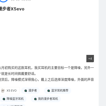
休、工作专用清单分得明明白白，从来不点开每日推荐，只循环自
己筛选收藏的无损曲目。
漫步者X5evo
随身常年揣着漫步者运动耳机，上下班通勤路上一边赶路一边调
试音质参数，只听自建分类歌单；降噪拉满隔绝街道嘈杂，边走
边独享完整无损声场，是我每天雷打不动的解压仪式。
本人是金耳朵认证，intj紫老头，玩音响也是几十年了，从02年买
几千块的漫步者音响入门，森海、索尼、哈曼，几十到几万的设
备，国产耳机一般只买漫步者，性价比高，坏了就换，一步步支持
漫步者到今天，国货当自强。
#我的音系MBTI# 我是参数随行私享党IDTJ
+4
全程耳机独享不外放，通勤健身都要随身带耳机；选设备死磕声学
硬参数，自建多套细分歌单拒绝随机推荐，漫步者耳机陪我穿梭城
六月初购买的这款耳机，我买耳机的主要目标一个是降噪，另外一
市每一段行路时光。
个就是长时间佩戴要舒适。
到货后，降噪模式深得我心，戴上之后选择深度降噪，外面的声音
就被屏蔽了，我对象玩游戏的时候喜欢说话，一会一句一会一句时
X5 EVO
漫步者
蓝牙耳机推荐
不时会吓我一跳，戴上耳机后，随便他喊，就影响不到我了，如果
出门在外，可以选择其他模式，这样在路上行走也不会太危险。
降噪蓝牙耳机
我的漫步者耳机
听音乐也有四种模式，一定要记得在连接蓝牙成功后，去设置里打