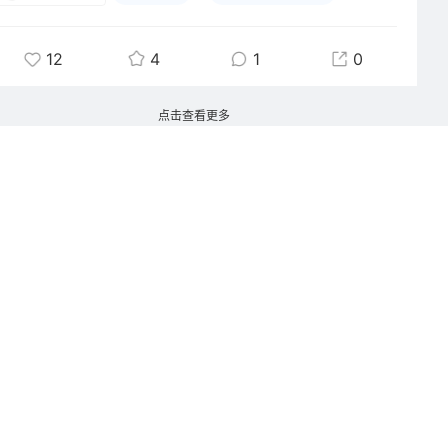
“快乐开关”。平时上班的时候，我习惯把耳机揣在口袋里，每次伸
手拿出来，摸到软乎乎的猫咪壳子，再看到那双圆溜溜的大眼睛，
烦躁的心情都会瞬间被抚平。午休的时候，戴着耳机听歌，看着桌
12
4
1
0
子上的小猫咪耳机壳，连窗外的阳光都变得温柔了起来。就连给耳
机充电这种以前觉得有点麻烦的事，现在都变得有了仪式感——插
点击查看更多
上充电线的那一刻，就像在给小猫咪喂饭，看着它乖乖“待在原地
充电”，都觉得它好像在陪着我一样，连等待的时间都变得不无聊
了。
说起来有点好笑，我现在出门都忍不住想把它挂在包上，不是为了
装什么，就是想让别人也看看我的“小猫咪”。结果每次出门，它都
成了“社交神器”，好几次被同事、甚至是陌生人问链接，“你这个
耳机壳也太可爱了吧！”“在哪买的？我也想要！”每次被夸，我都
忍不住开心好久，那种“挖到宝藏好物被认可”的小得意，真的太治
愈了。
其实我以前总觉得，生活里的快乐，要靠大的惊喜来支撑，比如一
次旅行、一件昂贵的礼物。但这段时间，被这个小小的耳机壳治愈