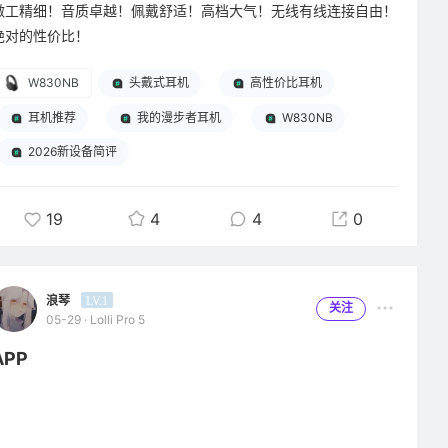
做工精细！音质卓越！佩戴舒适！高档大气！无线有线连接自由！
绝对的性价比！
W830NB
头戴式耳机
高性价比耳机
耳机推荐
我的漫步者耳机
W830NB
2026新设备简评
19
4
4
0
浪琴
LV.1
关注
05-29 · Lolli Pro 5
APP