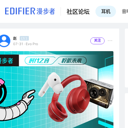
社区论坛
耳机
音
赵
LV.1
关注
07-31 · Evo Pro