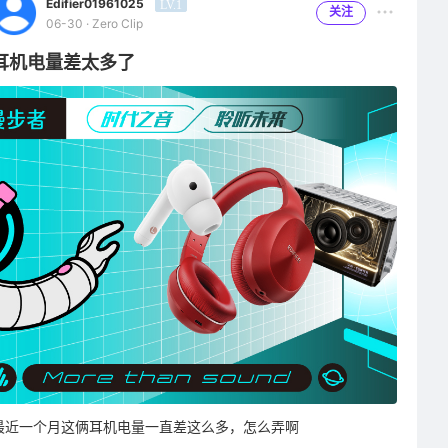
Edifier01961025
LV.1
关注
06-30 · Zero Clip
耳机电量差太多了
最近一个月这俩耳机电量一直差这么多，怎么弄啊