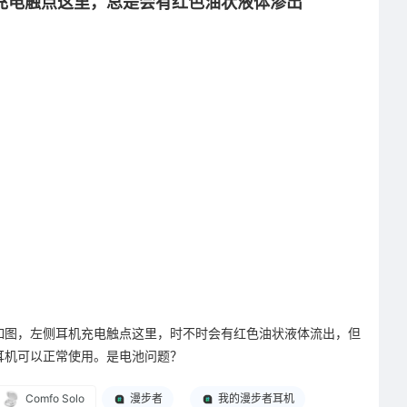
充电触点这里，总是会有红色油状液体渗出
子，软乎乎的粉色耳朵贴在两侧，还有个小小的粉色鼻头，细节做
得超到位。第一次拿到手的时候，我对着它看了好久，软fufu的硅
胶材质摸起来滑溜溜的，捏一下还会回弹，手感好到离谱，像在
rua一只小奶猫，瞬间就把我工作一天的疲惫捏散了大半。
本来我对耳机壳的要求，就只有“防摔、不刮耳机”这两个，之前也
买过好几个，不是用了没多久就发黄开裂，就是造型奇奇怪怪，用
了几天就腻了。但这个小猫咪款，我从拆开快递的那一刻就知道，
它跟别的都不一样。套上耳机之后严丝合缝，连底部的充电口都留
得刚刚好，不会出现充电线插不进去的情况，也不会像有的硅胶壳
那样，用久了就松松垮垮的。更让我惊喜的是它的防摔效果，有一
次我急着出门，手一滑，耳机直接从桌子上掉了下去，当时我心都
提到了嗓子眼，结果捡起来一看，耳机壳只是蹭了一点灰，里面的
耳机一点事都没有，连划痕都没出现。那一刻我真的觉得，这几十
如图，左侧耳机充电触点这里，时不时会有红色油状液体流出，但
块钱花得太值了，不仅好看，还真的能给我的耳机足够的安全感。
耳机可以正常使用。是电池问题？
最让我没想到的是，这个小小的耳机壳，居然成了我最近生活里的
Comfo Solo
漫步者
我的漫步者耳机