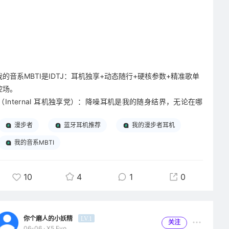
我的音系MBTI是IDTJ：耳机独享+动态随行+硬核参数+精准歌单
控场。
I（Internal 耳机独享党）：降噪耳机是我的随身结界，无论在哪
都拒绝外放，音乐是完全不分享的私人情绪领地，旁人一点杂音
漫步者
蓝牙耳机推荐
我的漫步者耳机
都会破坏聆听氛围感。
D（Dynamic 动态随行派）：通勤、走路、健身全程离不开耳
我的音系MBTI
机，不能久坐静听，音乐必须跟着脚步流动，开放式/高续航无线
耳机是刚需。
10
4
1
0
T（Tech 硬核参数党）：选漫步者设备先核对完整纸面参数，Hi-
Res小金标、发声单元材质、LDAC编码、降噪深度逐项对比，颜
值永远排在音质性能之后。
J（Jukebox 精准控场型）：歌单精细化分区，通勤、运动、午
你个磨人的小妖精
LV.1
关注
06-06 · X5 Evo