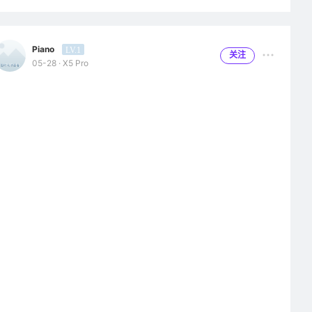
变的是 这个APP的界面比其他品牌的就感觉有一点说不出口的样
子 自己在六年的时间里考虑过要不要换品牌 但是用久了漫步者 真
的感觉有一点不习惯别的耳机 （这里没有引战的意思 只是单纯的
Piano
LV.1
希望可以翻新一下APP的界面 没次隔两个星期一次更新太频繁了
关注
05-28 · X5 Pro
也不是说不更新不好的意思 ） 最后希望漫步者越来越好