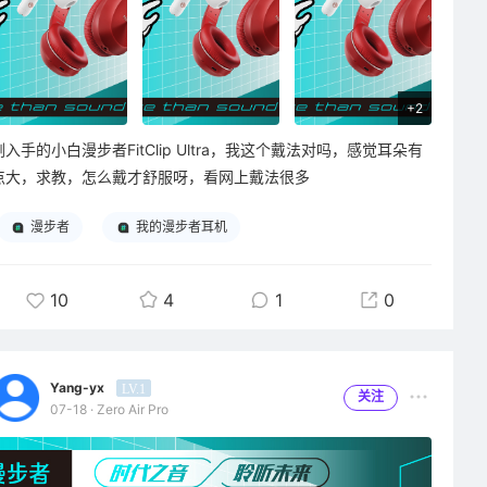
+2
刚入手的小白漫步者FitClip Ultra，我这个戴法对吗，感觉耳朵有
点大，求教，怎么戴才舒服呀，看网上戴法很多
漫步者
我的漫步者耳机
10
4
1
0
Yang-yx
LV.1
关注
07-18 · Zero Air Pro