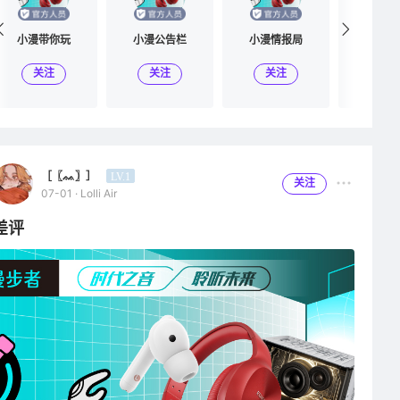
小漫带你玩
小漫公告栏
小漫情报局
小漫广
关注
关注
关注
关
［〖ᨐ〗］
LV.1
关注
07-01 · Lolli Air
差评