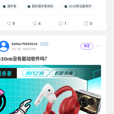
漫步者
我的漫步者耳机
2025新设备简评
9
4
1
0
Edifier75920524
LV.1
关注
06-28 · W830NB
830nb没有驱动软件吗？