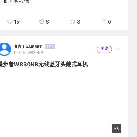
618种草指南
开耳机和设备同音量相关设置，这样能保证入耳的音量是正常的。
空间音效非常适合看电视或电影的时候用，感觉声音像环绕在整个
脑子里。
15
6
8
0
它的续航功能也很强大，我用了三个半小时开降噪模式听音乐，用
了百分之三十的电，放进充电仓十五分钟左右就充满电了，希望续
航能力能持续时间长一些，它的佩戴非常舒适，带了三四个小时也
莫言丁克MR5BT
LV.2
关注
不会有肿胀的感觉。
05-29 · W830NB
它支持双设备连接，连接的时候很快速，换设备连接的时候反应也
漫步者W830NB无线蓝牙头戴式耳机
不错。
我很喜欢这个耳机，它的性价比真的很高，各位618的时候如果有
购买耳机的想法，这款耳机真的不错，降噪，音质，续航，价格非
常适合各位，无论是学生党还是上班族，他真的不比千元耳机差在
哪，因为千元耳机我也拥有，舒适度方面我觉得漫步者赢了，最最
最主要的是价格，它在性能方面很不错的基础上价格还这么公道，
至今为止我还没有挑出毛病，就算我用了两三年他坏掉了我也会再
购买他家的产品，因为性价比真的合适，怎么用都不亏！
+3