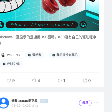
Windows一直显示的是通用USB驱动，830没有自己的驱动程序
吗
W830NB
漫步者
我的漫步者耳机
W830NB
9
4
1
0
修复GX03U麦克风
LV.1
关注
06-22 · GX03 Ultra