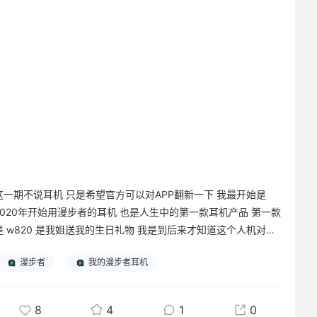
这一期不说耳机 只是希望官方可以对APP翻新一下 我最开始是
2020年开始用漫步者的耳机 也是人生中的第一款耳机产品 第一款
是 w820 是我姐送我的生日礼物 我是到后来才知道这个人机对初
中时候的我是不敢想象的 再到了初三也是我姐给我的 是花再系列
漫步者
我的漫步者耳机
的free pro 当时真的是狠狠的被它的呼吸灯给种草到了 只不过从
最开始的376降到了270 也用了两年的时间 到现在高二下学期换
了lolli pro 5 双金标 48db 的降噪 用了六年的漫步者 唯一感觉不
8
4
1
0