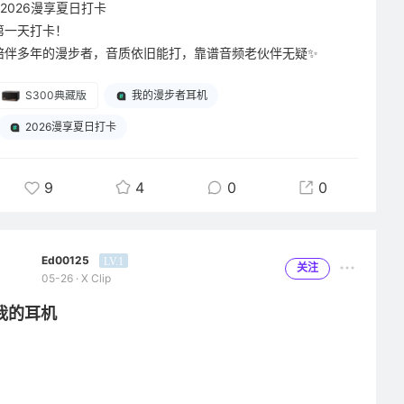
#2026漫享夏日打卡
第一天打卡！
陪伴多年的漫步者，音质依旧能打，靠谱音频老伙伴无疑✨
S300典藏版
我的漫步者耳机
2026漫享夏日打卡
9
4
0
0
Ed00125
LV.1
关注
05-26 · X Clip
我的耳机