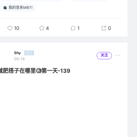
D（Dynamic 动态随行派）：通勤、走路、健身全程离不开耳
我的音系MBTI
机，不能久坐静听，音乐必须跟着脚步流动，开放式/高续航无线
耳机是刚需。
10
4
1
0
T（Tech 硬核参数党）：选漫步者设备先核对完整纸面参数，Hi-
Res小金标、发声单元材质、LDAC编码、降噪深度逐项对比，颜
值永远排在音质性能之后。
J（Jukebox 精准控场型）：歌单精细化分区，通勤、运动、午
Shy
LV.1
关注
06-14
休、工作专用清单分得明明白白，从来不点开每日推荐，只循环自
己筛选收藏的无损曲目。
减肥搭子在哪里🧐第一天-139
随身常年揣着漫步者运动耳机，上下班通勤路上一边赶路一边调
试音质参数，只听自建分类歌单；降噪拉满隔绝街道嘈杂，边走
边独享完整无损声场，是我每天雷打不动的解压仪式。
本人是金耳朵认证，intj紫老头，玩音响也是几十年了，从02年买
几千块的漫步者音响入门，森海、索尼、哈曼，几十到几万的设
备，国产耳机一般只买漫步者，性价比高，坏了就换，一步步支持
漫步者到今天，国货当自强。
#我的音系MBTI# 我是参数随行私享党IDTJ
全程耳机独享不外放，通勤健身都要随身带耳机；选设备死磕声学