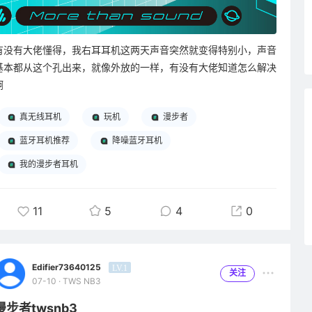
有没有大佬懂得，我右耳耳机这两天声音突然就变得特别小，声音
基本都从这个孔出来，就像外放的一样，有没有大佬知道怎么解决
啊
真无线耳机
玩机
漫步者
蓝牙耳机推荐
降噪蓝牙耳机
我的漫步者耳机
11
5
4
0
Edifier73640125
LV.1
关注
07-10 · TWS NB3
漫步者twsnb3