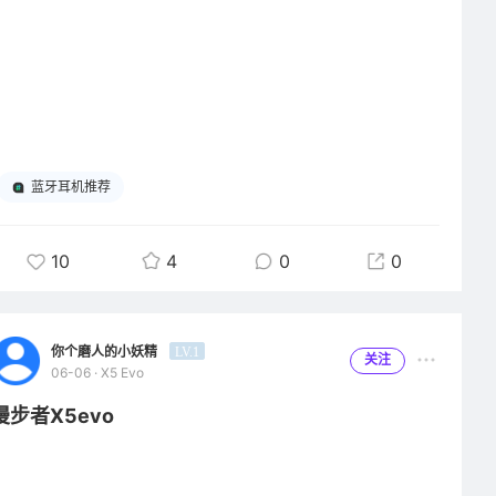
硬参数，自建多套细分歌单拒绝随机推荐，漫步者耳机陪我穿梭城
市每一段行路时光。
蓝牙耳机推荐
10
4
0
0
你个磨人的小妖精
LV.1
关注
06-06 · X5 Evo
漫步者X5evo