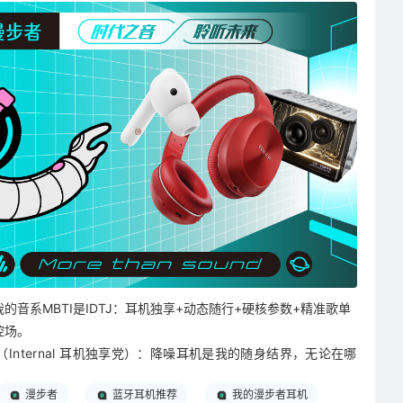
我的音系MBTI是IDTJ：耳机独享+动态随行+硬核参数+精准歌单
控场。
I（Internal 耳机独享党）：降噪耳机是我的随身结界，无论在哪
都拒绝外放，音乐是完全不分享的私人情绪领地，旁人一点杂音
漫步者
蓝牙耳机推荐
我的漫步者耳机
都会破坏聆听氛围感。