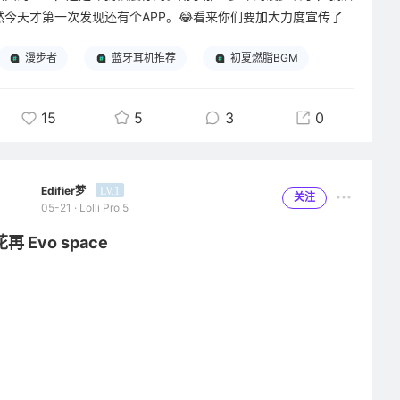
次我急着出门，手一滑，耳机直接从桌子上掉了下去，当时我心都
然今天才第一次发现还有个APP。😂看来你们要加大力度宣传了
提到了嗓子眼，结果捡起来一看，耳机壳只是蹭了一点灰，里面的
哟，其实这个APP很好。
漫步者
蓝牙耳机推荐
初夏燃脂BGM
耳机一点事都没有，连划痕都没出现。那一刻我真的觉得，这几十
块钱花得太值了，不仅好看，还真的能给我的耳机足够的安全感。
言归正传，其实我是一个非常爱运动的人。我一天到晚使不完的牛
劲儿，所以就经常出去跑跑步，打打泰拳或者是跟练跳操，身体还
15
5
3
0
最让我没想到的是，这个小小的耳机壳，居然成了我最近生活里的
是练得棒棒的！瞧瞧我这运动时长记录，还不错吧？😄
“快乐开关”。平时上班的时候，我习惯把耳机揣在口袋里，每次伸
手拿出来，摸到软乎乎的猫咪壳子，再看到那双圆溜溜的大眼睛，
那在运动的过程中，特别是跑步的时候，我就需要一款防汗的耳
Edifier梦
LV.1
烦躁的心情都会瞬间被抚平。午休的时候，戴着耳机听歌，看着桌
机。现在我用的这一款HECATE CP2就完美的符合了我的标准。在
关注
05-21 · Lolli Pro 5
子上的小猫咪耳机壳，连窗外的阳光都变得温柔了起来。就连给耳
运动的过程中不会发生位移，也不会因为汗水进入耳道而影响音
机充电这种以前觉得有点麻烦的事，现在都变得有了仪式感——插
质。😉
花再 Evo space
上充电线的那一刻，就像在给小猫咪喂饭，看着它乖乖“待在原地
充电”，都觉得它好像在陪着我一样，连等待的时间都变得不无聊
最最关键的是，其实我是老粉了。说出来你们可能不信，我当年还
了。
小的时候，还在上小学的时候，我们听英语还是要用磁带的。我家
里人给我买的放磁带的就是漫步者。可以说漫步者就是我的“启蒙
说起来有点好笑，我现在出门都忍不住想把它挂在包上，不是为了
老师”，陪伴着我一遍又一遍的反复听英语磁带。从当年的ABC字
装什么，就是想让别人也看看我的“小猫咪”。结果每次出门，它都
母歌开始，一直到雅思7.5，去了英国读硕士。😉
成了“社交神器”，好几次被同事、甚至是陌生人问链接，“你这个