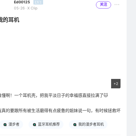
Ed00125
LV.1
关注
05-26 · X Clip
我的耳机
+2
谁懂啊！一个耳机壳，把我平淡日子的幸福感直接拉满了🐱
我真的要跟所有被生活磨得有点疲惫的姐妹说一句，有时候拯救坏
心情的，根本不是什么惊天动地的大事，就是一个软乎乎、圆滚滚
漫步者
蓝牙耳机推荐
我的漫步者耳机
的可爱小物件而已。就像我手里这个刚入手的猫咪耳机壳，本来只
是抱着“给耳机找个保护套”的心态随手买的，结果它现在已经成了