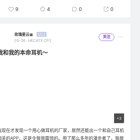
我每天掏出来看到，都会忍不住笑一下的小宝贝，连给耳机充电这
9
4
0
0
种重复的小事，都被它赋予了新的仪式感。
先说说它的样子吧，真的完全长在了我的审美上。奶白色的硅胶壳
玫瑰星云🎀
LV.3
子，做成了圆乎乎的猫咪脑袋形状，没有多余的复杂设计，却把可
关注
05-26 · HECATE CP2
爱的精髓拿捏得死死的。大大的眼睛，黄色的眼眶圈着黑溜溜的眼
珠，中间还点了个小小的高光，就像猫咪刚睡醒时懵懵懂懂的样
我和我的本命耳机～
子，软乎乎的粉色耳朵贴在两侧，还有个小小的粉色鼻头，细节做
得超到位。第一次拿到手的时候，我对着它看了好久，软fufu的硅
胶材质摸起来滑溜溜的，捏一下还会回弹，手感好到离谱，像在
rua一只小奶猫，瞬间就把我工作一天的疲惫捏散了大半。
本来我对耳机壳的要求，就只有“防摔、不刮耳机”这两个，之前也
买过好几个，不是用了没多久就发黄开裂，就是造型奇奇怪怪，用
了几天就腻了。但这个小猫咪款，我从拆开快递的那一刻就知道，
+3
它跟别的都不一样。套上耳机之后严丝合缝，连底部的充电口都留
得刚刚好，不会出现充电线插不进去的情况，也不会像有的硅胶壳
我现在才发现一个用心做耳机的厂家，居然还能出一个和自己耳机
那样，用久了就松松垮垮的。更让我惊喜的是它的防摔效果，有一
相关的APP，这是令我很震惊的。用了那么多年的漫步者了，我居