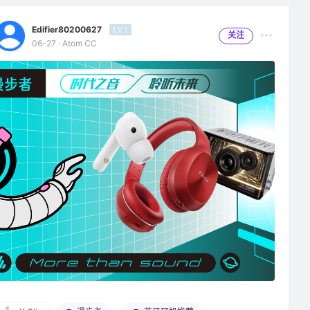
Edifier80200627
LV.1
关注
06-27 · Atom CC