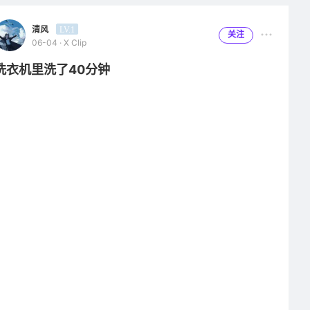
了百分之三十的电，放进充电仓十五分钟左右就充满电了，希望续
航能力能持续时间长一些，它的佩戴非常舒适，带了三四个小时也
清风
LV.1
关注
不会有肿胀的感觉。
06-04 · X Clip
它支持双设备连接，连接的时候很快速，换设备连接的时候反应也
洗衣机里洗了40分钟
不错。
我很喜欢这个耳机，它的性价比真的很高，各位618的时候如果有
购买耳机的想法，这款耳机真的不错，降噪，音质，续航，价格非
常适合各位，无论是学生党还是上班族，他真的不比千元耳机差在
哪，因为千元耳机我也拥有，舒适度方面我觉得漫步者赢了，最最
最主要的是价格，它在性能方面很不错的基础上价格还这么公道，
至今为止我还没有挑出毛病，就算我用了两三年他坏掉了我也会再
购买他家的产品，因为性价比真的合适，怎么用都不亏！