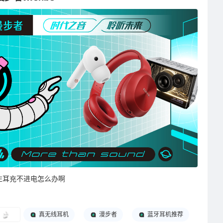
左耳充不进电怎么办啊
真无线耳机
漫步者
蓝牙耳机推荐