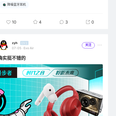
降噪蓝牙耳机
10
4
3
0
zyh
LV.1
关注
07-05 · Evo Air
确实挺不错的