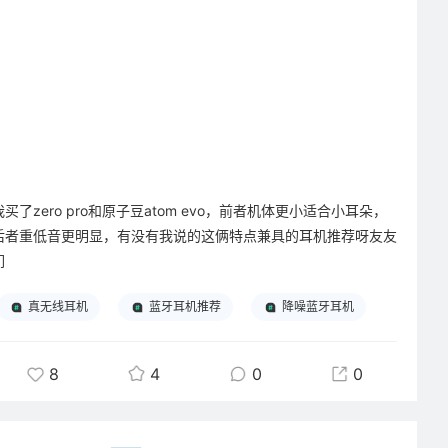
我买了zero pro和原子豆atom evo，前者机体更小适合小耳朵，
后者重低音更明显，有没有我说的这俩特点兼具的耳机推荐呀友友
们
真无线耳机
蓝牙耳机推荐
降噪蓝牙耳机
8
4
0
0