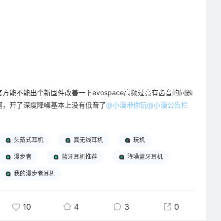
耳机壳也太可爱了吧！”“在哪买的？我也想要！”每次被夸，我都
我上一个耳机也是他们家的，最后一图就是我上一任耳机，购于
忍不住开心好久，那种“挖到宝藏好物被认可”的小得意，真的太治
2021年。他们家的耳机真的是质量很好，陪伴着我度过了我的本
愈了。
科阶段，还陪着我一起去了海外读书，然后我现在已经回国工作好
一阵子了。不管是我写论文也好，心情低落也好，还是想用脚步丈
其实我以前总觉得，生活里的快乐，要靠大的惊喜来支撑，比如一
量脚下这片土地也好，这款耳机一直陪伴在我左右。最近的话是有
次旅行、一件昂贵的礼物。但这段时间，被这个小小的耳机壳治愈
其中一只耳机的电池不太行了，所以我买了这一款新的。还是一如
之后，我才慢慢明白，原来生活里的幸福感，从来都不是靠这些大
既往的音质好，质量好。而且现在在颜值上这款耳机有了很大的提
官方能不能出个新固件改善一下evospace高频过亮有齿音的问题
事堆砌起来的，而是藏在这些不起眼的小细节里的。一个可爱的耳
升，这款太空银做得很有科幻感，我很喜欢。😘
啊，开了深度降噪基本上没有低音了
@小漫带你玩@小漫公告栏
机壳，一杯热乎的奶茶，一首刚好戳中我心情的歌，一个下班路上
刚好遇到的晚霞，这些细碎的、温暖的瞬间，才是支撑我们走过平
最后作为一个老粉，我想给你们提一个小小的建议，既然我们出了
淡日子的底气。
一款APP，可以让用户去自定义耳机手势，那我们就应该把这个功
头戴式耳机
真无线耳机
玩机
能做的更完善一些。比如说不仅三击要有下一曲，那是不是另一只
漫步者
蓝牙耳机推荐
降噪蓝牙耳机
就像这个小猫咪耳机壳，它不会给我带来什么实质性的改变，也不
耳机也可以设置一下三击上一曲呢？或者是音量的加减也要加进
会帮我解决工作里的难题，但它却能在我疲惫的时候，给我一个小
来，对不对？
我的漫步者耳机
小的、温暖的治愈。它就像一个小小的情绪出口，提醒我在忙碌的
真心希望你们这样一个用心做产品的好品牌越来越好！我也会一如
生活里，别忘了停下来，看看这些可爱的小美好，也别忘了给自己
既往地支持你们，加油！也祝我们国货越来越好！👏👏👏
10
4
3
0
留一点温柔的空间。