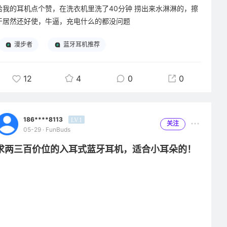
给我的耳机点个赞，在洗衣机里洗了40分钟 捞出来水淋淋的，擦
干居然还好使，牛逼，充电什么的都没问题
漫步者
蓝牙耳机推荐
12
4
0
0
186****8113
LV.1
关注
05-29 · FunBuds
求两三百价位的入耳式蓝牙耳机，适合小耳朵的！