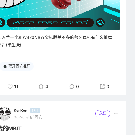
想入手一个和W820NB双金标版差不多的蓝牙耳机有什么推荐
吗？(学生党)
蓝牙耳机推荐
11
4
0
0
KonKon
LV.1
关注
06-20 · 拍拍耳机
我的MBIT