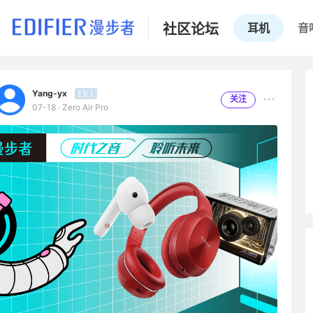
社区论坛
耳机
音
Yang-yx
LV.1
关注
07-18 · Zero Air Pro