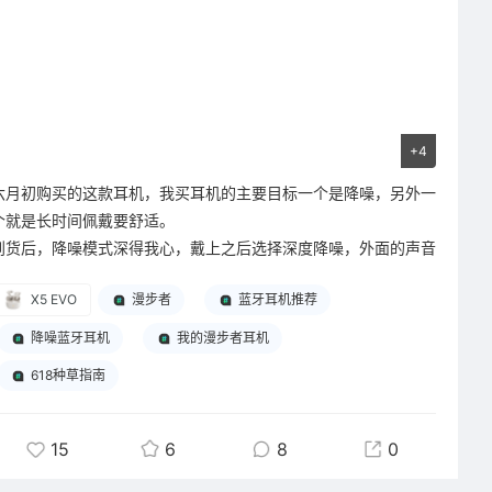
+4
六月初购买的这款耳机，我买耳机的主要目标一个是降噪，另外一
个就是长时间佩戴要舒适。
到货后，降噪模式深得我心，戴上之后选择深度降噪，外面的声音
就被屏蔽了，我对象玩游戏的时候喜欢说话，一会一句一会一句时
X5 EVO
漫步者
蓝牙耳机推荐
不时会吓我一跳，戴上耳机后，随便他喊，就影响不到我了，如果
出门在外，可以选择其他模式，这样在路上行走也不会太危险。
降噪蓝牙耳机
我的漫步者耳机
听音乐也有四种模式，一定要记得在连接蓝牙成功后，去设置里打
618种草指南
开耳机和设备同音量相关设置，这样能保证入耳的音量是正常的。
空间音效非常适合看电视或电影的时候用，感觉声音像环绕在整个
脑子里。
15
6
8
0
它的续航功能也很强大，我用了三个半小时开降噪模式听音乐，用