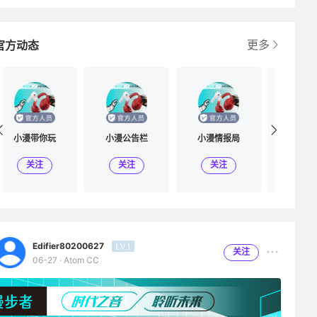
更多
官方动态
小漫带你玩
小漫公告栏
小漫情报局
小漫广
关注
关注
关注
关
Edifier80200627
LV.1
关注
06-27 · Atom CC