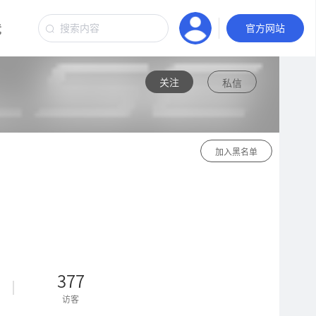
竞
汽车音响
官方网站
关注
私信
加入黑名单
377
访客