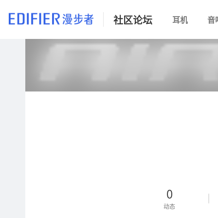
社区论坛
耳机
音
0
动态