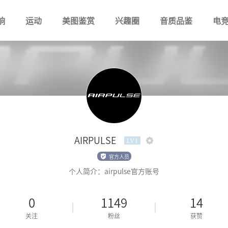
响
运动
美图鉴赏
兴趣圈
音质品鉴
电
AIRPULSE
LV.1
官方人员
个人简介：airpulse官方账号
0
1149
14
关注
粉丝
获赞