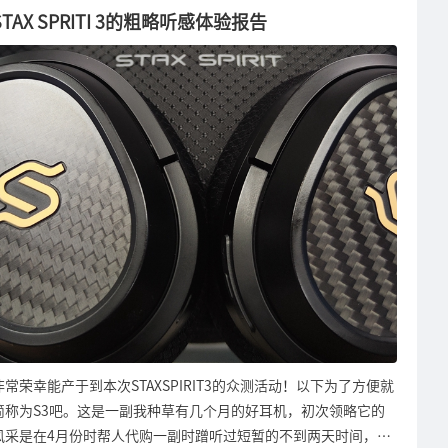
看不见的部分也用这么足的料，只能说国产音响厂商太卷了，完全
STAX SPRITI 3的粗略听感体验报告
般的存在，因为它真能做到在有线、无线+消费级市场和HiFi玩家
duck不必的行为，但是着实给我们用户带来了很强的好感度。来
这各个细分领域内全都能拥有与对手一战的实力，不觉得就很离谱
到了听感环节了，此处都是以我的钰龙天鹰座做信号输入接AUX端
吗？下面来具体展开讲讲体验S3这一个月来我对这款产品的理解
子时的表现：A100整体的声底偏年轻化。高频细腻温润，富有英
吧：首先是鄙人对硬件的解读：S3得益于使用了平板振膜单元
伦味，几乎是听不出来铝带单元的固有特性，表达乐器的高频部分
而，先天优势很大，平板单元的声学表现是：响应速度快，失真
显得十分耐听，不刮耳，整体高频风格偏柔美的感觉，是能够坐得
低，密度大，与此同时漫步者公司还为单元的磁路进行了优化设
住久听的调教方式。不过这也注定了播放大动态音乐时高频会稍显
计，从官图上来观察可以看到在振膜的回转型布置线圈每两条的中
凌乱，有稍微的跟不上节奏的感觉。中频与高频的风格基本接近，
间设置一条磁钢，这么设计可以让振膜更均匀的受力，相当于能让
两段的衔接如行云流水般自然，不像某些不走心的有源箱厂家那样
振膜有更大面积是处于受控区域内运行，从而进一步降低失真。但
高频纤细（甚至还刺耳人声全是齿音）搭配肥厚油腻糊一脸的中
是这么设计就对耳放电路提出了更高要求，因为耳机的驱动原理有
频，A100的中高频衔接还是很能体现设计功力的，厚度和密度充
点类似电动机，终究就是把电能转换为磁能，想让振膜动起来这个
足，但不是厚到油腻的致死量，A100却是清爽口又富有韧性，绝
容易，难点在于怎么让整个运动过程可控，所以别看平板单元看上
对是高水准的中频调教。致死量的中频厚度密度我个人是听不了几
去弱不禁风，其实要比普通动铁更吃推力的。官方描述里宣称S3
分钟就想走人的，这是我身体的自然排斥反应，身体是很诚实不会
的电池容量有1500毫安时，我第一反应就觉得肯定因为平板单元
骗我的！拥有它以后我经常一坐电脑前就几个小时连续的听。低频
难伺候才不得已使用这么大的电池吧。可是事实在前文你们也看到
方面A100就多少有点金属盆的典型风格的，整体风格来说量我觉
非常荣幸能产于到本次STAXSPIRIT3的众测活动！以下为了方便就
了：每天平均2小时混合工况使用环境下做到了超过一个月还有余
得比较适中，不多不少，风格偏硬偏紧，曾试过音量开到顶播日本
简称为S3吧。这是一副我种草有几个月的好耳机，初次领略它的
电，好的我没脾气了。无线协议使用了骁龙畅听方案，直接拿了高
太鼓音乐时有较大的失真，大概收到70%以内就不会，我感觉应
风采是在4月份时帮人代购一副时蹭听过短暂的不到两天时间，当
通的打包方案来护航听音音质和通话音质，实测在上下班高峰期的