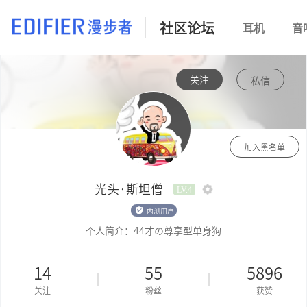
社区论坛
耳机
音
关注
私信
加入黑名单
光头·斯坦僧
LV.4
内测用户
个人简介：44才の尊享型单身狗
14
55
5896
关注
粉丝
获赞