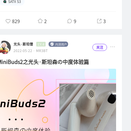
即把耳罩壳部分做成触控板通过手势对耳机进行操作，其优势我个
有一样感觉，非常的上档次，一看就让人联想到这应该是高端产
SATX S3
直去风格我也是喜欢的，而且应付大动态场景时Q5更加的游刃有
内就有一颗方形平面振膜单元）。这足以证明科技进步带来的芯片
人认为是：可以实现更多的操作指令，也不用每次需要操作耳机的
品。正面印有耳机本体，背面印有耳机的主要卖点及技术参数，我
余，宽容度更好，但是它有一个先天问题是很影响使用体验的：每
驱动力大跃进了，芯片驱动力不足这些单元也无法在移动设备上运
时候都要先去摸按键位置，起码我是发生好几次想切歌的时候误操
们可以看到S3它使用的是平板振膜，对于漫步者这家企业有一定
只单体里内置2路功放并且独立调节音量。幸好我的钰龙天鹰座上
用，动圈单元这个领域已经发展到头了，再扎堆去竞争就没产品竞
829
2
9
3
作成了暂停播放。这要是在触摸板方式操作的情况下就完全不会有
了解的朋友们应该都知道漫步者前些年入股了美国奥蒂兹耳机，是
是有前级功能可以把两只Q5单体音量开最大用前级功能来控制音
争力了。在我第一次开始了解到S3这款产品的时候其实是挺不在
这个问题了，而且也可以杜绝烦人的按键机械噪声，提升使用体
一家专业平板耳机制造商，有了奥蒂兹的技术加持，S3从娘胎里
量，但是这么做会带来底噪电流声以及如若中途关闭解码器时会有
意的，这种心态源自于多年前一次STAX产品试听会，那天是偶然
验。既然S3定位是旗舰耳机了，这方面不够旗舰我还是稍微有点
就先天具备优势了。平板振膜耳机我之前也买过一副，这种工作原
浪涌声冲击还是最大音量的能吓我一跳。而A100我就使用了一天
路过活动现场才知道正在举办的，贵的STAX被各位大哥霸着我都
不满意的。下面聊聊我个人的听感：由于硬件上使用了平板单元，
光头·斯坦僧
内测用户
LV.4
理的振膜有着瞬态响应快和密度大的先天优势，因为膜片的面积较
就再也回不去了！全功能遥控而且所有电路全在右声道里，简直不
关注
没机会听，就只听了一款STAX最入门的型号。当时听到的感觉，
2022-05-22 · MR3BT
这就造成了前面提到的S3在蓝牙模和有线两种模式下有巨大的差
大，磁力导线是直接印刷在振膜上的，这几乎等于整张振膜都能受
要太舒服了！不过也有个小槽点就是A100的音量头几档的音量变
不知道是前端搭配问题还是怎么的，放出来的声音非常的寡淡无
异。同样一首歌使用蓝牙连接我的小米12手机上播放，效果和用
控的精确震动，失真度可以控制到很低的水平，用平板振膜耳机听
MiniBuds2之光头·斯坦森の中度体验篇
化太不明显了，到最小一档的时候声压还挺高的再往下一档就突然
味，心想：就这？以至于多年之后的今天听到漫步者出平板耳机
我飞傲M17播放器大耳模式下就有着巨大的差距。不过S3的蓝牙
音乐就能明显感觉到声音很干净，也能听出比普通动圈耳机更丰富
无声了，显得比较突兀，如果音量调节能做的层级更细腻一点就好
了，该不会也就差不多这个水平吧？所以就直接pass了没去深入
模式算调教的非常好的了，保证长续航的情况下还能有如此的音质
的信息量和细节。对于S3这款零售价￥1780的耳机来说，运用了
了。接下来的这大半年时间里，身体还是很诚实的告诉我A100确
研究。最后是在官方群里一位老师朋友经常时不时提到他的小目标
表现我是非常认可的。在蓝牙模式下，摆脱线缆的束缚能听到S3
平板振膜以还带了全套放大解决方案，还给装配了高通骁龙畅听技
实比声荟Q5更耐听，更长情，更温柔，更容易把音乐里的情感表
是买副S3，这才重新吸引了我。到最后他终于有闲钱要买的时候
大约7成左右水平的声音我认为已经相当满意了：人声感觉就比较
术蓝牙芯片，如果是给它挂上了奥蒂兹的品牌，它应该是要卖到什
达出来。它的功率相对Q5低了一半乍看似乎是弱点，但是实际长
我帮他搞定了一个比较美好的价格，这才拿下，然后顺理成章的就
近，大约距离我就一米左右在唱，声场的边际感也比较近，感觉就
么价位合适呢？请自行脑补哈！由此已可以充分的体现出S3的性
时间听下来才会发现欣赏音乐更需要的是细腻的情感传达，这方面
在我手里听了两天时间才发走。就这两天，我才发现自己犯了多大
像在一个小型的歌剧厅在聆听，声场不够开阔但是形状还算规整。
价比是有多高了吧！撕膜后取下封套看到内盒，盒身上浮雕着产品
A100有着绝对的优势，并且我就放在我15平方不到的卧室里听这
的一个判断失误！我只记得漫步者收购了STAX，却忘了漫步者也
整体声音表现都是有点糊的（对于听惯了万元耳机+播放器的我而
型号的字符阵列，底色磨砂刻字是亮面，灯光照射下看上去很有工
功率根本不是问题。所以前两周为了验证这个问题，这次才趁着好
是AUDEZE的股东！而这次S3的技术平台运用的大都是来自
言的，如果你没听过这么贵的那请忽略这一段哈！），当然这样的
艺品的感觉。这么好看的盒子我反正是舍不得丢，要留着传家哈！
基友来找我抄作业喜提声荟Q5之际搬来他家让他也对比试试，他
AUDEZE的支持，所以它完全不是我听过的那副STAX的样子，而是
表现完全在预料之中，因为蓝牙协议选的是48KHZ采样率的骁龙
打开内盒拿开上盖，内部还有一层贺卡纸丝印的盖子，拿掉后才露
给出的结论跟我完全一致这我才放心了。我经常独自在家聆听
一耳朵就好听就上头的感觉！简单粗暴一点表达吧：￥1780这个