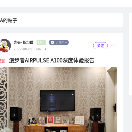
TA的帖子
光头·斯坦僧
内测用户
LV.4
关注
2022-08-09 · MR3BT
漫步者AIRPULSE A100深度体验报告
置顶