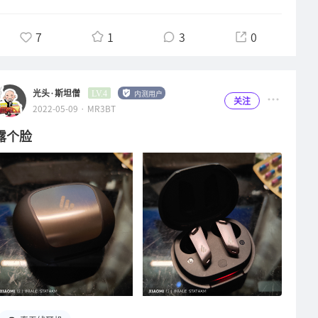
完全不会，可见骁龙畅听方案在TWS耳机最为人诟病的连接稳定性
吧，由纪纱织的声音特点我认为是即使她今年70+高龄了却依旧能
机壳的底部布置有操作按键、麦克风、耳机孔和typec充电口。按
竟索尼开源的早也不和SOC绑定使用的更容易普及。但是骁龙畅听
方面还是有很大优势的（刚好这周也体验过漫步者S3头戴耳机也
透露着少女感，属于是一种很高级的甜美，又带有一丝丝冷艳的美
键是3键机机械按钮，意味着S3没有触控操作功能了，稍有遗憾，
方案又给通话收音带来了更好的降噪能力也是个加分项吧。总的来
7
1
3
0
是相同的结果）。打开手机的开发者模式看到了MiniBuds2的传输
感。三波春夫是听上去油光发亮，日本演歌的硬式唱腔里还能带入
毕竟触控做的好的耳机使用手势交互能带来很大的便利性，按键虽
说，S3可谓是漫步者技术实力大展现的一款精品耳机！它给我的
取样率被固定在48khz上，无法手动改变，没有96khz模式略有些
一丝的猛男柔情，在油润和阳刚之间游走的嗓音，所以我认为这两
然交互指令做不到触控那么多，但是不容易误触也可以根据按键的
感觉并不是通过盲目的堆料出来的好音质，而是恰到好处的取舍，
遗憾，看在连接稳定性这么可靠的份上也可以原谅了。高通这两年
位艺术家的嗓音很适合测试器材。在纯正模式下，纱织奶奶的少女
突起标识进行盲操，所以也各有好处吧。值得一提的是S3的按键
在控制好成本不至于卖的太贵的情况下做到了超出这个价位水准的
看来是SOC做的不行蓝牙打包方案做的很牛啤啊！通话收音方面，
感就变成了中年姐姐的感觉，带入的颗粒感对于她原本的声线有所
光头·斯坦僧
内测用户
LV.4
力道我很喜欢，按压力度不用太大，按压反馈非常直观，还伴随着
关注
好音质，售价也不至于太吓人。纵观漫步者耳机产品线里，目前
2022-05-09 · MR3BT
骑电动车路上实测过接听电话，也不用很大声说话对方就能听清，
破坏。使用HiFi模式就能非常恰到好处的表现出来，STAX模式就
清脆的按键出发时咔哒声，使用体验极度舒适。再来看两个布袋里
S3是价位最高的，理应是当旗舰产品去开发设计的，某专业评测
沟通没有障碍，再极限环境也很难遇到了，我认为这种表现应该是
有点太过了，随之低频又进一步减少，我是觉得别扭反正。三波春
装着的冰丝耳罩配件，用手触摸耳罩就明显感觉到了凉意，内部填
露个脸
机构还提到说S3一共推倒重做了两次，我手上这副就是最终版本
够日常使用了，不会造成困扰了。然后骑车时迎面风对耳机的冲击
夫就跟纱织奶奶的情况相反了，纯正模式下给他原本油亮的声线增
充的海绵非常的柔软且透气，试戴了一下感觉后脖颈处很舒服，甚
的，还说之前的两代体验不太行又回炉重做，能有这种出精品不计
也不大，反应到耳机的风噪来说几乎是没有，这点比售价更贵的
加了一份阳刚感，HiFi模式下略显有点娘，STAX模式情况则和纱
至都连想起了某快乐水的广告词：透心凉！耳机壳顶部位置有一个
较成本的态度，这足以体现出漫步者身为大厂做产品的态度是极其
NeobudsPro都要好，耳机柄的造型对这方面影响还是很大的，
织奶奶的相当。所以从人声方面就基本可以判断出这个STAX模式
声学泄压孔，表面覆盖有金属网罩，网罩的旁边甚至还贴有一块硅
的端正。最终版的产品就目前的体验来说，我非常满意，能给95
MiniBuds2这一点还是占优势的。 游戏模式我也忽略不去测了续
是我不喜欢的模式了，低频量留的太少了显得不真实，人声也只有
胶材质的防撞块，用于避免耳罩和头梁爪钩直接接触产生划痕。头
分了！S3到手也大半个月了，因最近我们公司的人员变动导致工
航我也偷懒不想测了至于耳机的续航、游戏模式延迟什么的，我就
油腻感缺乏张力。所以我才几乎都是HiFi模式在听，这个模式最真
梁爪钩弯折处的内侧还发现了一处很小的贴膜保护住整块塑料件表
作比较忙，没有多少完整的时间来沉下心认真试听，以至于拖稿到
不想测了，首先没条件测，我的手机里不装游戏，生活环境也很难
实，也是最符合我听音观的模式了。而且S3听了这么久下来，我
面，真的是老细节狂魔了，这么不影响观感的部位都保护的如此到
现在发，参与众测的几位小伙伴里我是最迟发的，我也想尽可能把
有长时间听耳机的场景，而且我也不会使用视频剪辑软件什么的去
惊奇的发现自己完全没有听到过齿音爆炸的情况发生！动圈和动铁
位，不得不服漫步者做产品的认真态度！实际佩戴效果如图说实话
我的体验讲的细致一点。但是还是有些工况没有深入体验到位，本
抠图推算延迟时间，所以还是去看看其他大佬测的或者参考官方
的耳机我也听过不少了，几乎没有几款能做到完全控制住齿音问题
两边的腔体挺突出的，不过我完全可以理解，平板振膜单元本来就
篇就暂告一个段落，这几天手头刚好闲下来了，一定把没讲全的部
吧，我就大大方方的偷懒不测了（如果哪天有新发现再补上）。然
的，甚至很多还是比S3贵几倍的耳机都没控制的多好！以前碰到
不好驱动，那么放大电路就必然会占用空间，腔体就只能做大了。
分补全了，给持币待购S3的同志们一个交代。敬请期待这几天内
后说几条明显的缺点吧：首先充电仓的盒盖接缝不是很均匀，然后
有齿音的耳机还要通过换线换套等各种折腾方式去抑制，S3无论
再考虑到耳机标称续航80小时，那么电池的体积也肯定是个大头
的体验最终章吧！