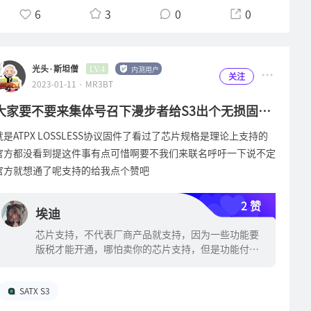
6
3
0
0
我是弄不懂这玩意儿用了什么特别的海绵了能卖到这个价位？还是
漫步者实在，直接送哈！大气！格局！然后是实物了，抬出来放上
我的脚架上拍的，房间太小了东西又太多没地方摆，只好这么堆放
了。大家来康康上面的耳机都是啥？猜对无奖。看着这漆面工艺，
光头·斯坦僧
内测用户
LV.4
关注
2023-01-11 · MR3BT
我吞了吞口水，太漂亮了！反光率非常高，质感非常好！箱体的所
有接缝都隐藏的根本看不出来，只是中奖的没的挑，其实我个人更
大家要不要来集体号召下漫步者给S3出个无损固
喜欢红色一点的，不过黑色看习惯了也会很轻易的被这优秀的镜面
件？
就是ATPX LOSSLESS协议固件了看过了芯片规格是理论上支持的
质感所惊叹！你不告诉我这是漫步者的话我可能都会盲猜是欧洲货
官方都没看到提这件事有点可惜啊要不我们来联名呼吁一下说不定
的。然后这一段开始画风就突变了，因为不是在我家拍的照片了，
官方就想通了呢支持的给我点个赞吧
是前两周我好基友也入坑玩音响了，给他置办下来一套器材完顺便
也把我的漫步者搬过去蹭场景拍两张照哈！这个角度看上去有没有
2 赞
一种隐身的感觉？墙纸的花纹映射在漆面上，不注意看还以为是镶
埃迪
嵌入墙了呢。总之A100的外观工艺真的是太有诚意了，非常对得
芯片支持，不代表厂商产品就支持，因为一些功能要
起顶级产品的定位，一点不在工艺上吝啬和妥协！甚至夸张一点
版税才能开通，哪怕卖你的芯片支持，但是功能付费
说：A200和A300还有PRO的贴皮外观我认为都没有A100的镜面漆
开通。
工艺好看！此处我建议各位可以凝视它三分钟的……然后是A系列
SATX S3
硬件层面的绝杀：履带高频单元。说实话：得知中奖却还没拿到箱