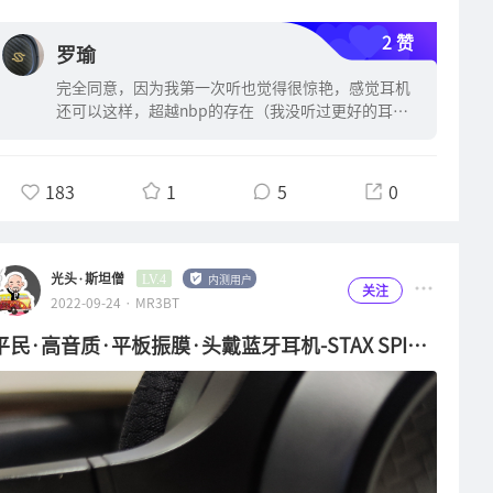
该是功放电路控制力还差点意思吧，不过也没几个人会开这么大音
时我的表现是可以用惊艳到来形容的！一千多块钱的头戴，能有这
街头行走时接打电话都可以轻声细语的，丝毫不受环境噪音打扰，
量听的，我也就极个别时候试了试它的极限而已。A100的低频下
2 赞
种声音表现，这也太划算了吧？当场就种草想缓几个月在买了。毕
罗瑜
真正做到了优雅永不过时（前提得你的手机是火龙三条八以上，哀
潜很不错，5寸书架箱官方说能做到52Hz这看上去似乎有点不可思
竟我的童年债还有好多要还的不可能说买就买哈！结果等着等着，
凤用户无福消受）。接下来就得挑点使用体验上的小毛病了：说实
完全同意，因为我第一次听也觉得很惊艳，感觉耳机
议，到听太鼓的时候是真的感觉到整座鼓是放置于地面出了声的，
就等到了这次的活动。收到S3开始我是每天都带身边在听，各种
话S3的重量对我这个习武之人不算重了，毕竟我在家里主力头戴
还可以这样，超越nbp的存在（我没听过更好的耳
有所谓的“砸脚面”感，配合低不多不少的量感来衡量（我个人主
场景各种音乐类型基本都试过了。先来一波省流吧：S3耳机值得
机），nbp我现在是刷抖音刷剧用用，只要听音乐，
耳机是舒尔SRH840，不认识的同学可以去百度一下它的佩戴感
观认为的低频量感刚好不接受反驳），A100在音量约70%音量以
爱乐人士们人手一副！我为这个结论负责！为什么下这个结论呢？
都用S3😂😂😂，我只是爱好者，不是烧友，所以我
受，此处省略几百字了。但是呢，S3两边腔体的凸出就有点离谱
内低频的解析力是很棒的！低频量大必考验控制力，稍微控不住失
下面慢慢分解哈：首先我们周知S3在营销宣传时提到的最大卖点
也说不出到底哪里好，但是光头哥说得好啊:耳朵收
了，戴头上感觉我就像COS洛克人似的。外表看上去滑稽就还能
183
1
5
0
真了一下就会漏掉低频的很多细节，而且我有理由怀疑A100如果
货！😁😁😁
就是平板振膜，这种振膜最大的优点应该不少人都知道：极低的失
忍，但是骑电动车出行的时候两边腔体外壳的切风噪声……相当感
低频量感增多了会让听感更加的硬，这是金属振膜中低频单元和D
真带来结果是干净的听感，响应快，密度大，细节也丰富。再深入
人。所以，我奉劝各位想买S3骑电动车时候听的小伙伴们，收手
类功放共同作用的结果，而且功放部分的控制力缺陷也会更多的暴
的去网络上考证，漫步者的平板振膜技术大概率是源自于美国
吧，毕竟现在全国都在普及骑电动车强制佩戴头盔了，你还戴什么
光头·斯坦僧
内测用户
露出来。所以这个价位下选择保留质感不跟风增加低频量感的做法
LV.4
AUDEZE的，因为这是漫步者入股的一家美国企业，同时漫步者还
关注
头戴耳机哈！但要是在步行的时候听S3，没有了且风声的影响，
2022-09-24 · MR3BT
我十分认可，做出自己的风格不跟风才有大厂风范！至于那些低频
收购了日本STAX品牌，这又是日本一家静电耳机生产厂商。静电
高品质的声音进入到你的耳道，那可太TM享受了。顺便再小小小
控，厂家也留了个后手了请他们自行解决哈（低音炮输出口）！数
平民·高音质·平板振膜·头戴蓝牙耳机-STAX SPIRIT
扬声器和平板扬声器的原理大同小异，主要区别在于磁场的驱动方
小的吐槽一下这个续航，一个月了都有电，漫步者的工程师们就没
字解码电路部分，A100就有点不太够看了，不过这也许是因为我
式，从结果上来看都是让一整张膜片规规矩矩的进行运动，从而把
S3开箱
有为我的马大哈病考虑过吗？一自信起来我都不去看电量显示了，
使用了价格与A100几乎持平的解码耳放一体机的原因吧，当我现
失真度控制到极低水平。我们嘴里经常提到的HiFi一词就是High-
假如等到一个半月过后突然没电了这才想起来我忘了充电，想听的
场实际AB切换对比自带USB和钰龙天鹰座的时候就发现自带部分
Fidelity高度保真的意思，而我们常见的HiFi头戴耳机多为清一色
时候没的听怎么办？你们有为我考虑过吗？额，不对，其实我还是
的声场打不开，都集中在两个喇叭的中间这个区域，分离度和松弛
的动圈单元，这是技术最成熟成本也相对是造价最低的一种驱动形
会记得检查耳机电量的，毕竟我是有2副TWS+2副头戴+1副颈挂蓝
程度和天鹰座还是有着很大的差距的。使用天鹰座输入时就好像在
式了，工作原理其实跟电动机有点类似，电动机是利用定子上磁方
牙耳机还有个飞傲BTR7的闷骚中年男人，虽然我不可能每天都翻