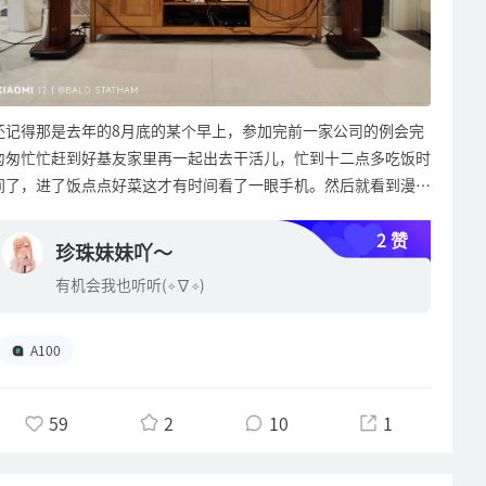
还记得那是去年的8月底的某个早上，参加完前一家公司的例会完
匆匆忙忙赶到好基友家里再一起出去干活儿，忙到十二点多吃饭时
间了，进了饭点点好菜这才有时间看了一眼手机。然后就看到漫步
者LDAC固件内测群里有@我的消息，开始还以为又是群友碰到问
2 赞
题要我解答了，谁知点一下定位消息一看吓了一尿！我居然中奖
珍珠妹妹吖～
了！【终极大奖】这四个字看的我虎躯一震再战术后退一步哈！满
有机会我也听听(✧∇✧)
脸都是彩票中奖五百万的表情哈！表情管理当时一定是混乱的……
差不多两个星期后，欧气终于送到了我家门！那个开心呀！从此就
跟AIRPULSEA100产生了羁绊！心里那叫一个爽啊！毕竟这是我人
A100
生在世40年来第一次走了狗屎运中了个大奖，没忍住，讲真那几
天确实飘了哈！怀着激动的心情，抬上楼，祭出我的开箱宝刀！整
59
2
10
1
起！还是传统的双层包装，外箱是物流专用，内层长这样，表面注
明了产品型号以及各种运用技术什么的，可直观明了的确定它使用
的是高通的蓝牙方案支持ATPX协议什么的，简洁低调的包装显得