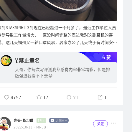
一个结论：A100的内置解码部分在很大程度上拖了这套平台的后
腿！因为我用天鹰座听的时候，声场很开阔音色也润泽，脱箱感相
当不错了。然后马上切换到USB模式下听同一首歌就有了发闷发紧
的趋势，声场收缩在两个箱子中间的区域。AB切换对比一下非常
收到STAXSPIRIT3到现在已经超过一个月多了，最近工作单位人员
明显了！所以还是劝各位尽量考虑外接高品质音频解码器聆听吧，
变动导致工作量增大，一直没时间完整的表达我对这副耳机的喜
真的差的不是一点半点，更关键的是喇叭单元的极限还很大一部分
爱。这几天福州又一轮口罩风暴，居家办公了几天终于有时间安定
没被内置解码电路给用上呢！继续往下看，有一个超低频音箱的信
下来来跟各位聊聊这副我非常喜欢的好耳机了！那我们套路少一
号输出口。我个人感觉有点多余了，因为A100本身发出的低频是
6 赞
点，美图什么的就不发太多了，一两张可以了。(以下就用S3来简
Y.禁止重名
偏硬了一点，但是量感并不算多（起码没到那些花臂大哥们的预期
称STAXSPIRIT3吧）总的来说：这副头戴耳机可以说是漫步者倾其
那么多哈），重视的是解析力，所以低频太多反而盖过了原本很好
大哥，你每次写评测我都感觉内容非常精彩，但是排
全力开发的一款旗舰定位的产品，它的声音表现我认为是越级的，
的低频解析力，显得得不偿失。不过我相信厂家一定也是做过调研
版强迫我看不下去😂
其他价位在一千八设置再贵个一两百的产品里，S3的音质表现仍
才决定开放超低音接口的，反正我不用自动忽略就行了也没有什么
然是很有竞争力。再从蓝牙耳机这个品类里去对比，友商们都忙着
影响。顶上这个椭圆形的导向孔，根据经验应该是考虑到降低风噪
研究如何提升降噪水平，耳机单元清一色都是用动圈的，S3又是
而设计的，实际听下来确实低频比较干净没有什么杂音。然后是左
4757
17
21
1
独一份的存在，玩个出其不意的产品形态：把平板振膜这种难驱动
边3三角形旋钮，第一个是无极电控音量，长按负责待机开机，短
的形式运用于蓝牙耳机产品里，还蛮不讲理的给做到了80小时续
按用于循环切换输入信号源，下面两个是传统电位器，正中间“0
航（从9月21日收到货到10月20日剩29%时才第一次充电），而
位”处有停顿格，便于确定无增益状态。这3个旋钮全是铝合金的
光头·斯坦僧
内测用户
LV.4
且还有优异的音质表现，插上3.5线缆使用耳放去推时又有着与蓝
关注
旋钮帽，而且应该用的还是CNC件，简直是细节狂魔啊！天天面壁
2022-10-13 · MR3BT
牙连接时截然不同的更高音质表现。所以我觉得S3真的是个妖怪