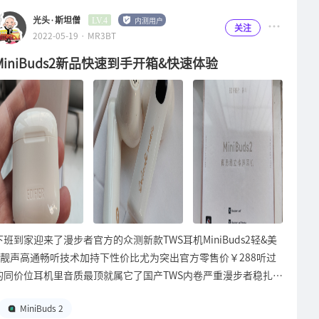
频有一种柔化感，不像之前买的NeoBudsPro一样凸显锐利，总的
在这个模式下把S3当监听耳机使用了，录音好的专辑在这个模式
在别人看得见的地方哈！就这种人均都能拿的标，贴在显眼看得到
的好有源音箱，如果你有机会可以去实体店体验一下我说的是不是
较多，尤其是在STAX模式下，那么低频控们就可以劝退了哈！而
来说还是要比NBP暗淡一点。整体声音风格中性温暖耐听，三频连
光头·斯坦僧
下会把优点进行放大。STAX模式就有点极端了，和我听过的STAX
内测用户
LV.4
的位置我还觉得丢人想抠掉，贴这里我就无所谓了。接下来是手贱
关注
真话了，要觉得不接受我说的，那你都对。如果我这篇投稿的观点
我是个动铁耳机爱好者，对低频的追求一直都是保质不保量的，所
2022-05-19 · MR3BT
贯性非常好不会听着哪里别扭。声场不算大，横向纵向都比较均
套装耳机风格属实一样，但是一切显得过于平淡没有激情了些。所
环节：撬开耳罩我们来偷窥一番平板振膜长啥样：很黄，很井井有
你也认同的话，不要吝啬你的小赞赞
以S3的低频质感是非常优秀的，有很深的下潜和优秀的解析力
衡，人声有一定距离感不贴脸（爱听姚某格的同学似乎到这里也劝
以我是平时听的最多的都是监听类头戴耳机的人，对我来说HiFi模
条的排布于振膜表面的是音圈铜丝，磁体按照官方公布的结构图是
MiniBuds2新品快速到手开箱&快速体验
哟！ End
（尤其是在HiFi模式下的表现）。人声部分也不是怼着脸唱歌的状
退了哈）。待机时的底噪控制也非常优秀！之前买的TO-U冇心联
式定死基本就不去调节了。然后S3的皮耳罩和冰封耳罩两种材质
布置在振膜的背面，想看也看不见。单元前面板与耳罩接触的部分
态，能听出歌者与我有一定的距离间隔，还有很不错的空气感，听
名款的底噪就比较大了，这款的底噪控制就进步了非常多，几乎听
也存在有较大差异，出厂默认用的皮耳罩可以很明显的感知到低频
还贴有防滑布，用意我猜应该是为了避免耳罩扣合公差导致的的异
邓丽君这类型的歌简直太沉浸体验了！好听的走不动路（奇怪，这
不到的水平了。而且在听音乐的过程中还能清晰的感觉到这款耳机
的弹性更好，中高频细节有被放大的感觉，冰丝耳罩低频弹性和动
响吧。做工还是可以用工整这个词来形容，绝对是大厂应有的水
里是要说缺点的来着……）！还有就是声场显然还是不够大，说到
发声单元的振膜部分是非常的轻盈，瞬态响应迅速，不拖泥带水，
态会稍微弱一点，中高频的一些细节会被弱化，手机端APP内还带
平。这是拿我手机微距镜头实拍的S3头梁的细部做工，瞧瞧这塑
这里我感觉到应该会有人要杠我了吧？但是不得不说真的声场不算
甚至都有一种千元耳机发声单元下放的错觉，总体我的个人评价
有两种耳套的对应DSP模式，实测下来使用冰丝耳罩的情况下使用
料件的切割平整度，还整机全部使用内六角螺丝，即使是用微距镜
大，因为收到S3之前我听的器材可是一套总价两万五的随身听，
是：两百多预算给我挑的话，我听过的TWS里它一定是首选了！非
皮耳罩的DSP模式似乎更好听一些，因为用了冰丝耳罩模式S3的
放这么大来看依旧挑不出做工有什么毛病！我就问你服不服？开箱
切到S3的那一瞬间确实感觉瞬间小了太多了，可能这时又要有人
常对我的口味！佩戴方面，半入耳构造对于大多数耳廓形状比较正
声音整体会呈现柔和的趋势，应对一些比较刺激的音乐时会显得用
默认装配的是皮质耳罩，手感柔软细腻，触感非常舒服。耳罩采用
说我凡尔赛了……确实这么对比悬殊很大，但是客观点说S3的声
常的人来说我觉得都是非常舒适的，我本人应该算比较不正常了，
不上力。所以我认为S3而两种耳罩而预设的DSP就不要去动了，
4颗圆形搭扣与单元面板相连接，非常的稳固，实际使用中没有异
场还算是工整的，边际感不够大也是因为全封闭构造导致的，很多
耳洞偏大的，然后左右耳洞也有一点点的误差不一样大，左边应该
天热了直接换冰丝耳罩用就行了。由纪纱织
三波春夫<音頭・オン
响，也不会挂脖子上担心耳罩会脱落。耳机的细部做工也非常的好
全封闭头戴耳机的声场都是这样的。这方面也算是S3较大的遗憾
会偏大一点，所以听一会儿就会感觉有点漏音，塞紧又正常了，右
ドで全曲集>BOLERO!orchestrafireworks最近我手机和随身听里
看，没有明显的毛边和不对称。装配也十分工整，没有可见的零部
下班到家​迎来了漫步者官方的众测新款TWS耳机​MiniBuds2​轻&美
了吧，但是在有效声场内的定位表现还是优秀的，乐器和人声都能
耳就没有这个问题。用力甩头时耳机也不会被甩掉，想要跑步或者
都经常在循环听的专辑有由纪纱织老奶奶，还有三波春夫老爷爷
件配合公差，看着就是舒服。下图是机身开孔处的实拍，特写放大
&靓声​高通畅听技术加持下性价比尤为突出​官方零售价￥288​听过
分得清方位又不会感觉个各干各的。还有就是蓝牙协议方面，只用
运动时候佩戴它的朋友们大可放心了。蓝牙连接稳定性方面，我手
的，不知道会不会有点冷门？什么蔡大妈、姚大姐、周截棍之流
的那张我拿手机微距镜头实拍的S3头梁的细部做工，瞧瞧这塑料
的同价位耳机里音质最顶就属它了​国产TWS内卷严重​漫步者稳扎稳
到了高通骁龙畅听技术没用到LDAC属实有点遗憾，这样的设定使
头NeoBudsPro和TO-U冇心在我家楼下的公园里都会在固定的几
的，我就欣赏不来的就别强迫我去听了吧。但是如果你有兴趣试试
件的切割平整度，还整机全部使用内六角螺丝，即使是用微距镜放
打音质卖点真心牛逼​墙裂推荐
得S3比较挑手机，不是高通骁龙888以后SOC的手机不能解锁它的
处位置发生断连现象，而这几天走到了同样位置佩戴MiniBuds2就
我的曲目，我是很愿意分享分享资源的。说回这两位日本艺术家
MiniBuds 2
这么大来看依旧挑不出做工有什么毛病！我就问你服不服？两边耳
完全体，要知道骁龙畅听的普及程度目前还是略逊于LDAC的，毕