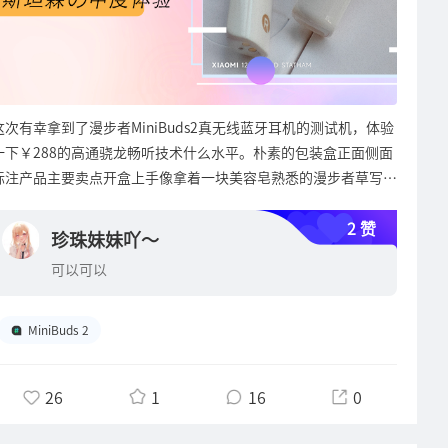
畅听，面对平板单元这天生解析力优秀的选手显然是不够喂饱它
出内容物。左侧是两只提供换装选择的冰丝耳机套，这也是S3的
A100的时候不自觉的猛男落泪，比之前听声荟Q5时要多很多次，
定价属实低了，至少2K往上才配得上这声音表现！第一耳听到的
的。忽略掉与有线模式下的差距对比，就事论事来对比，友商的同
亮点设计了，官方产品介绍页里也着重提到过这个配件。要知道头
还是那句话，身体是很诚实的哈！近期我沉迷于研究的音乐类型都
S3，两个字形容：干净。具体来说：就是低失真率带来的安逸听
类型产品真的占不到任何便宜，除非他们也出个平板单元的还敢也
戴耳机基本就是个冬日战士的存在了，大热天戴这个出门你自己不
是欧洲的中古民谣，用A100聆听时我经常会不自禁的认为自己是
感，声底通透，有着很优秀的分离度，结相精度很高，用耳朵听出
卖这个价！这就是实力的展示！所以，如果你有幸拥有了S3，那
觉得热别人都替你觉得哈！有了冰丝耳罩替换的设计，就让别人觉
不是误入了仙境？而这令我感觉到困惑的是：为什么是一对国产有
来的画面感很强！高频延伸和低频下潜都有很高的水平在，还有很
就还得是上有线模式解锁完全体才算钱都花在刀刃上嘛！而且，
得我热去吧，我音乐听的爽了又不会因为闷热而戴不住就行。右侧
源音箱给我带来这般奇妙的感受？这似乎有点不科学，但是睁开眼
快的瞬态响应，齿音控制也做的极好，哪怕是录音时就加了不少高
这次有幸拿到了漫步者MiniBuds2真无线蓝牙耳机的测试机，体验
S3还挑前端，因为单元的实力就摆在那儿，不可能好伺候的啦！
放置的是耳机收纳包，耳机本体就装在里头了，这个包的质感也很
一看它真真切切的存在于我触手可及的面前哈！ 我的真实使用感
频的曲子播出来也不觉得刺耳。中频的厚度也很棒，虽然乍听会感
一下￥288的高通骁龙畅听技术什么水平。朴素的包装盒正面侧面
我就拿S3插上我的备用机飞傲M9上听过，尖刺感一下就上来了，
棒，也足够的坚固，可以很好的保护耳机不被压坏，也能起到碰撞
受表达的差不多了，来个总结吧：其实前面也说的很多了，简单概
觉声底有点薄，认真听下来就发现完全不会，只是调音风格偏向清
标注产品主要卖点开盒上手像拿着一块美容皂熟悉的漫步者草写体
感觉也没喂饱的样子软糯无力。除了声场大了点，其他方面没比蓝
缓冲作用。打开耳机保护壳终于见到S3的真身，以折叠状态收纳
括就是AIRPULSEA100是我听过的有限几款高端系列有源箱里表现
淡的修饰给人第一印象很薄，但实际上确实是厚实的质感的。整体
烫金字耳机本体入盒附件部分只有数据线没有收纳包略显寒酸外观
牙好多少。再换用家里的台式设备：钰龙天鹰座一代+杰米音频
在保护壳里，上盖内测还有个带魔术贴的网兜，里面放置着随机配
最出色的了，对于它的购买建议融会贯通就只有一句话了：冲就完
风格上S3属于柔化美，尤其在播放女声方面很占便宜，但是和其
2 赞
好不好看我不评价，个人感觉简约是美。然后现在不废话，直接聊
HPM1耳放，这几天居家办公刚好帮人代购的一台飞傲K9PROESS
件。配件内容包括：一条USB充电线（居然还是镀金色的），一条
珍珠妹妹吖～
了！你想：这么顶的硬件配置，这么功力深厚的调教，又是国内音
他的女毒向头戴耳机又不完全一样，更为的干净、顺滑、柔美，平
听感。毕竟漫步者强项就是音质，放在同价位产品里对比就尤为突
版也到了，用这两套一推S3，下盘立刻丰满了起来，声场也打开
3.5对录线（插头又是镀金色的），一个3.5转6.5转接头，一个航
箱耳机大厂出品，不听摆家里又可以充当工艺品，声音风格又这么
板振膜的先天优势加持下，同价位头戴耳机很难超越S3的声音表
可以可以
出！提一嘴这款耳机的蓝牙平台方案，用的是高通骁龙畅听技术，
了，音场的空间感一下就有了，边际感开始模糊，人声和三频也都
空转接插头，还有一个三角形尼龙翘片（用于更换耳罩用）。掏出
的温文尔雅、灵动，所以预算刚好在它的范围内的为什么不选它？
现，所以S3就是一个越级的存在，声价比绝对是爆表的存在！所
所以看到这里，苹果党可以回避，炎龙三条八以下级用户可以撤退
清晰了起来，很抓人，一耳朵就直呼这副漫步者的耳机真HiFi啊！
耳机本体，侧面耳罩壳表现做了仿碳纤维纹路，中间的logo处有挖
哪怕它的解码部分还不够好，以后升级个更好的解码器它还能换发
以大家千万别嫌它贵而错过它，那是你格局没有打开哈！以我的理
了，去看看漫步者其他产品吧，总有一款适合你。回归正题：有了
蓝牙模式下的不精神状态一扫而空，跟吃了士力架一样来劲儿了！
MiniBuds 2
空下沉处理，LOGO再略微突出于仿碳纤面板表面，这个logo好像
第二春啊！其实在买声荟Q5的那段时间里，我也是有考虑过
解给你安利的话那就是：从它的实际表现上来看，我觉得更像是漫
骁龙畅听技术加持，以288软妹币定价来评判这副耳机，它的音质
S3可以在APP里设置3种DSP模式，纯正、HiFi和STAX，三个模式
代表的是漫步者STAXSPIRIT产品线的意思？所以才做的如此的重
AIRPULSEA100的，最后还是更看重大动态表现一点点所以选了
步者在炫技的一款产品，展现了手里掌握的头部实力的同时还不忘
算很顶了。还是漫步者熟悉的类哈曼曲线调音，整体是低频略多，
下都能保持天生的解析力优势，只是针对不同人群做了不同听感的
视？虽然没有什么高档材质的运用，工艺质感做上去了塑料照样做
Q5，谁知道一年多后我就中奖把它们俩都双修了呢？世事多无常
初心做到价格厚道感动人心（粮食手机掌门人表示：这个我
26
1
16
0
分析力适中，能比较容易的听清低频里的细节。中低频营造的人声
调音：纯正模式下低频比较多，中高频脏一点，颗粒感更强一点，
出了高级感，不禁让人忍不住想多摸几下。右边单元的头梁内侧，
哈！一不小心也写了五千多字了，应该表达的足够诚实了吧？完全
熟！）！所以，对于S3的定价，我只想说：真香！当然S3也会有
厚实感很好，又没有压迫感又有着不错的密度，人声质感一流。高
更适合听流行音乐。HiFi模式下则三频非常的均衡，甚至都都可以
低调的贴着一个Hi-Res小金标，这个做法我给好评！我最不喜欢贴
都是想到什么说什么的。A100真的是国产近些年里出的不可多得
一定的缺点：最大的问题就是低频量感跟同级别耳机相比明显少了