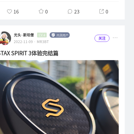
子的那段时间里，我担心最多的就是这个单元了，因为几年前听过
的某琅音箱也全面普及了履带单元，那高频的体验是极其不舒适
16
0
23
0
的，刺耳，闹心，不耐听。然后收到它的时候第一时间开声情况
下，我的心病自愈了！一点也不刺激，非常丝滑耐听，也没有可闻
的失真，只能说漫步者的履带单元非彼履带单元，丝滑柔顺有光
光头·斯坦僧
内测用户
LV.4
泽，但就是不刺激，非常nice！也不知道我是该夸技术在进步呢还
关注
2022-11-09 · MR3BT
是夸PhilJones老师设计功力太牛X呢？亦或者是两方面都有呢？总
STAX SPIRIT 3体验完结篇
之就一句话：这个履带单元非常有东西，值得大家去试试！右侧主
箱的后面板是接口集中地，包括两组RCA（没有XLR平衡属实遗
憾），亲测两组的输入电平是不一样的，AUX的电平要低于PC组
的，所以买了它的小伙伴们要注意匹配问题哈！如果觉得你的声卡
或者解码器接上去不好听，请试试换一组可能就有惊喜了。然后
A100的功放电路是全链路D类的，所以这两组RCA输入的模拟信号
实际上是经过ADC重采样到216KHz后再放大的。然后下面是数字
输入部分，有USBB口输入和光纤接收器各一个，这俩接口连通的
是A100内部的数字音频解码模块部分。然后我手里有一台钰龙天
鹰座一代的解码耳放一体机，平时都是用它来带有源箱听音乐的，
然后收到A100的时候就顺手做了个与A100内置USB对比，得出了