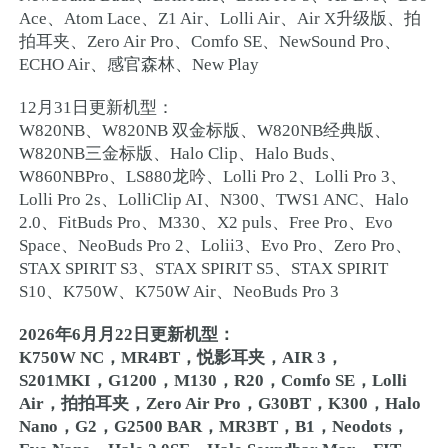
Ace、Atom Lace、Z1 Air、Lolli Air、Air X升级版、拍
拍耳夹、Zero Air Pro、Comfo SE、NewSound Pro、
ECHO Air、感官森林、New Play
12月31日更新机型：
W820NB、W820NB 双金标版、W820NB经典版、
W820NB三金标版、Halo Clip、Halo Buds、
W860NBPro、LS880龙吟、Lolli Pro 2、Lolli Pro 3、
Lolli Pro 2s、LolliClip AI、N300、TWS1 ANC、Halo
2.0、FitBuds Pro、M330、X2 puls、Free Pro、Evo
Space、NeoBuds Pro 2、Lolii3、Evo Pro、Zero Pro、
STAX SPIRIT S3、STAX SPIRIT S5、STAX SPIRIT
S10、K750W、K750W Air、NeoBuds Pro 3
2026年6月月22日更新机型：
K750W NC，MR4BT，悦影耳夹，AIR 3，
S201MKI，G1200，M130，R20，Comfo SE，Lolli
Air，拍拍耳夹，Zero Air Pro，G30BT，K300，Halo
Nano，G2，G2500 BAR，MR3BT，B1，Neodots，