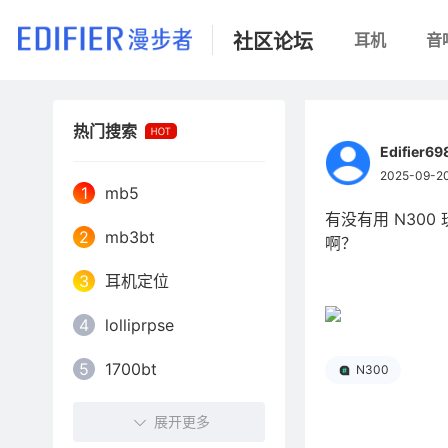
社区论坛
耳机
音
热门搜索
Edifier6
2025-09-20
1
mb5
有没有用 N30
2
mb3bt
啊？
3
耳机定位
4
lolliprpse
5
1700bt
N300
6
怎么连接新手机
展开更多