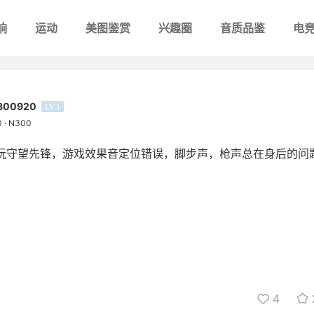
响
运动
美图鉴赏
兴趣圈
音质品鉴
电
9800920
LV.1
 · N300
0 玩守望先锋，游戏效果音定位错误，脚步声，枪声总在身后的问
4