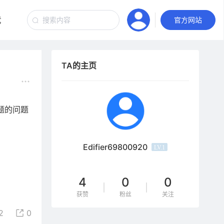
竞
汽车音响
官方网站
TA的主页
题的问题
Edifier69800920
LV.1
4
0
0
获赞
粉丝
关注
2
0