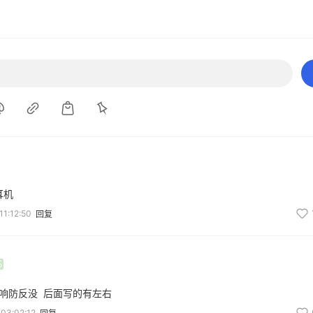
耳机
11:12:50
回复
5
响防反没  后面写的有左右
03:02:12