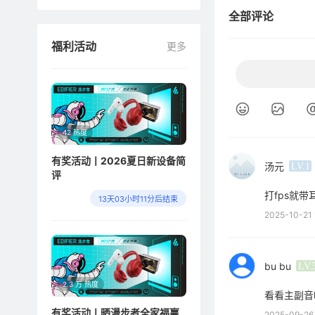
7
漫步者花冉
全部评论
8
mr3bteq
福利活动
更多
9
K300怎么调音
10
g3max
42 热度
有奖活动丨2026夏日新设备简
汤元
LV.1
评
打fps就带
13天03小时11分后结束
2025-10-21 
bu bu
LV.
2.3 万 热度
看看主副音
有奖活动丨晒漫步者全家福赢
2025-09-26 