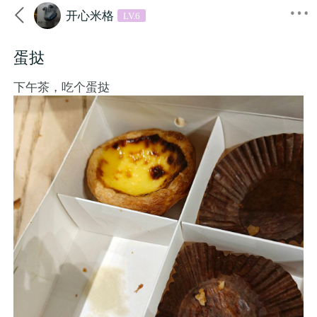

开心米格
LV.6
蛋挞
下午茶，吃个蛋挞