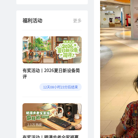
7
fit900
8
R1700bt+双金标怎么
福利活动
更多
开
9
fitfree玩机
10
fitfree戴
132 热度
有奖活动丨2026夏日新设备简
评
12天08小时23分后结束
2.3 万 热度
有奖活动丨晒漫步者全家福赢