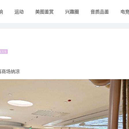
响
运动
美图鉴赏
兴趣圈
音质品鉴
电
LV.6
再商场纳凉