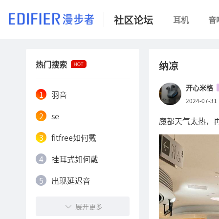
社区论坛
耳机
音
热门搜索
纳凉
开心米格
1
羽音
2024-07-31
2
se
魔都天气太热，
3
fitfree如何戴
4
挂耳式如何戴
5
出现延迟音
6
有电流声
展开更多