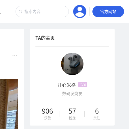
竞
汽车音响
官方网站
TA的主页
开心米格
LV.6
数码发烧友
906
57
6
获赞
粉丝
关注