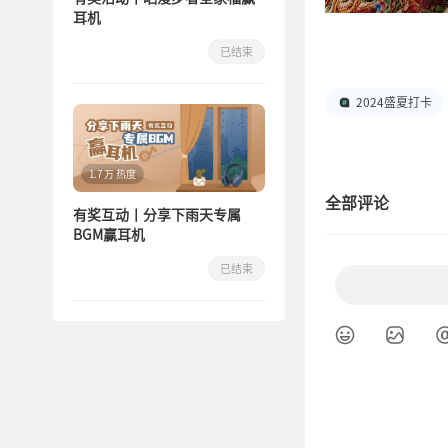
耳机
已结束
2024盛夏打卡
1.7 万 热度
全部评论
有奖互动丨分享下雨天专属
BGM赢耳机
已结束