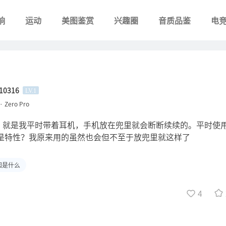
响
运动
美图鉴赏
兴趣圈
音质品鉴
电
610316
LV.1
· Zero Pro
，就是我平时带着耳机，手机放在兜里就会断断续续的。平时使
这是特性？我原来用的虽然也会但不至于放兜里就这样了
因是什么
4