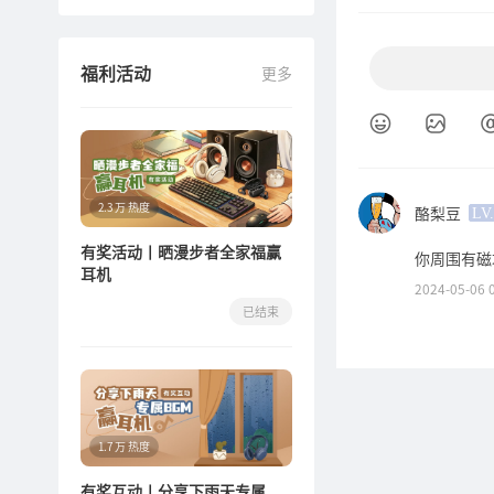
7
耳机音量不一致
8
耳机声音一大一小
福利活动
更多
9
痛
10
连接成功没声音
2.3 万 热度
酪梨豆
LV.
有奖活动丨晒漫步者全家福赢
你周围有磁
耳机
2024-05-06 
已结束
1.7 万 热度
有奖互动丨分享下雨天专属