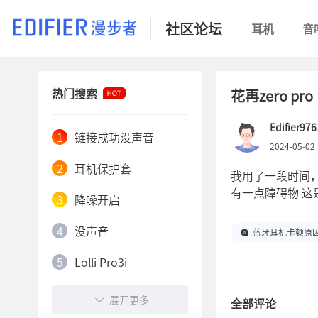
社区论坛
耳机
音
热门搜索
花再zero pro
Edifier97
1
链接成功没声音
2024-05-02 
2
耳机保护套
我用了一段时间
有一点障碍物 
3
降噪开启
4
没声音
蓝牙耳机卡顿原
5
Lolli Pro3i
6
Lolli
展开更多
全部评论