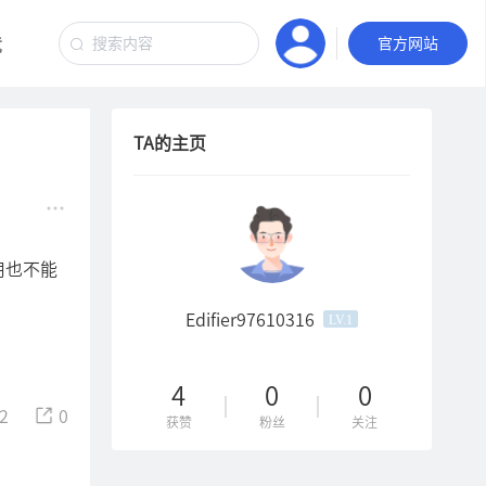
竞
汽车音响
官方网站
TA的主页
用也不能
Edifier97610316
LV.1
4
0
0
2
0
获赞
粉丝
关注