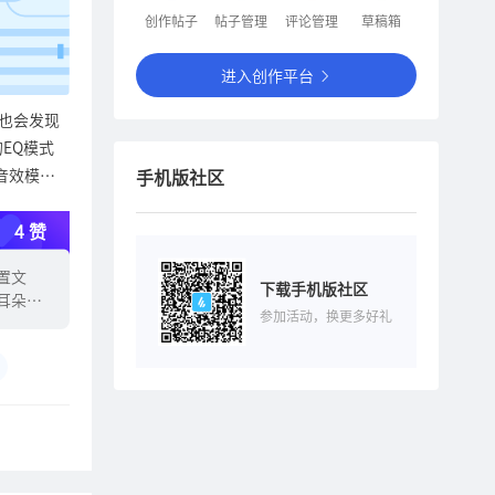
创作帖子
帖子管理
评论管理
草稿箱
进入创作平台
友也会发现
EQ模式
音效模式
手机版社区
以还原声音
4 赞
式：强化低
：凸显人
置文
开头，我们
下载手机版社区
耳朵的
器，是一种可
参加活动，换更多好礼
补偿扬声器
对这些频段
模式的流
段调节（常
比较少
的还原度有