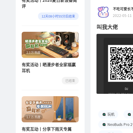
有奖活动丨2026夏日新设备简
追求，小漫还是建议
评
不吃可爱长
工程师薅光头发针
2022-05-11
12天08小时55分后结束
选择不同的EQ模式
本身为基础，在确
叫我大佬
模式下，在低频、
中，无论是聆听流
适合长时间佩戴。
2.3 万 热度
劳，因此原声模式
\低音增强模式，
有奖活动丨晒漫步者全家福赢
能够显著增强低频
耳机
言，低音模式的增
已结束
听一首重金属摇滚
造出一种身临其境
的低频音效，让音乐
人声模式作为漫步
来更为清晰、动人
玩机
1.7 万 热度
声模式的运用显得
NeoBuds Pro
有奖互动丨分享下雨天专属
音更加突出。在聆