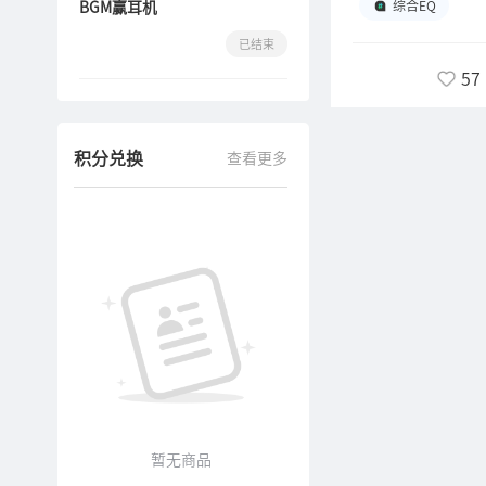
BGM赢耳机
综合EQ
ACG音乐，人声
与故事，人声模式的
已结束
典、爵士音乐STA
57
典和爵士音乐爱好
名，而STAX模式
能够展现出音乐中丰
积分兑换
查看更多
够清晰地呈现出乐
与感动。而对于爵士
兴创作中。无论是欣
带来一次难忘的音乐之
探索适合自己的风
适合自己的EQ模式
段，第二段可以选择2
5001Hz~10
越大即可~大家在调
±10dB时，音频
暂无商品