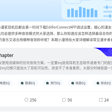
家耳机后都会第一时间下载EdifierConnectAPP调试设置，细心的漫
机均会提供多种音效模式供大家选择，那么你知道应该怎样选择最适合你的
型的音乐又适合用哪种音效聆听呢？本期小漫将给大家详细解读常见漫步者
看版：正确使用EQ模式\音效模式可以欣赏到更符合自己品位的音乐风格
量避免开启音效纯正\原声模式：平衡音质，适合日常聆听动感\低音模
chapter
等静电\STAX模式：模拟静电风格，适合古典、爵士乐等流行\人声模式
议使用流媒体的任何音效方案，一定要eq就用耳机生态软件或者专门的配
ACG音乐等发烧友模式：高阶调音，自行探索适合自己的风格 在科普的
过eq归根只是加大了耳机可玩性，改变不了本身素质，大部分时候就是一
\EQ模式的定义：我们通常意义上的EQ其实是指“Equalizer”均衡
欢的声音就留，不喜欢也不要抱太大希望于eq
率成分电信号的放大量的调节方式，通过对信号的各种不同频率的调节来
的说EQ就是将人耳能听到的20Hz~20kHz声音范围分成许多频段，然后
电音EQ
摇滚EQ
流行EQ
纯音EQ
综合EQ
者衰减，以获得更符合需要的声音效果。常见的音效调节方式有固定调节
风调节（常见于耳机音箱自带设置），也有固定频点的4段、10段、20
256
50
24
设置），更进阶的还有可选频点、可调Q值的4段、10段自由调节方式（
音领域） 但各种音效模式其实也是一种失真！！因此假如各位漫友对声音