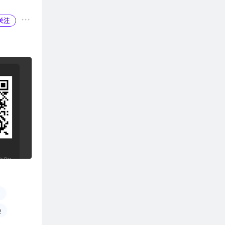
Q模式都是
音乐类型来
关注
以还原音乐
体验。原声
在日常使用
模式还特别
不会感到疲
音乐动感
模式下，
摇滚音乐而
例如，在聆
，为听者营
合成器产生
ACG音乐
，为大家带
，因此，人
2
使歌手的嗓
Q
。而对于