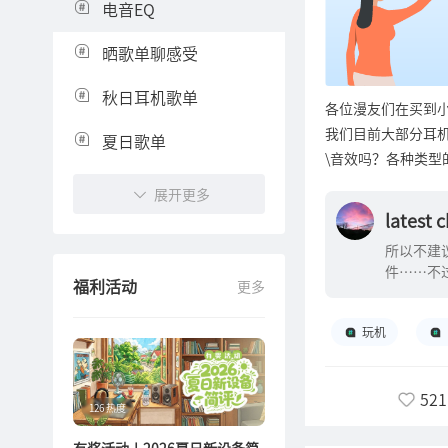
电音EQ
晒歌单聊感受
秋日耳机歌单
各位漫友们在买到小漫
我们目前大部分耳
夏日歌单
\音效吗？各种类
我的2025音乐DNA海
的适用曲风 太长不
展开更多
报
本色为标准时，应尽
latest 
频，适合摇滚、电音
所以不建
声，适合流行音乐、
件……不
要先明确一下音效模式
福利活动
更多
事，是喜
以分别调节各种频
和声场的缺陷。简单
玩机
加以额外的放大或
行、人声、摇滚等曲
521
见于流媒体播放器内
126 热度
见，常见于专业调