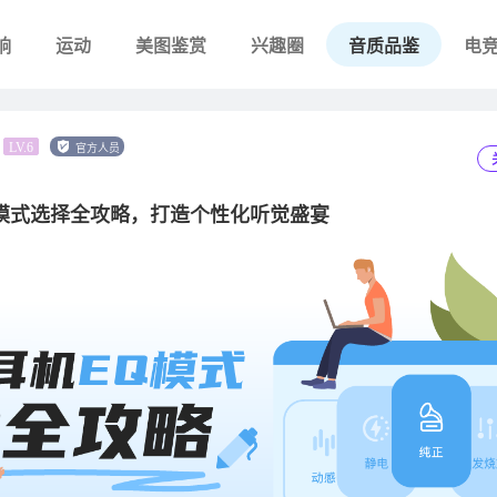
响
运动
美图鉴赏
兴趣圈
音质品鉴
电
官方人员
LV.6
模式选择全攻略，打造个性化听觉盛宴