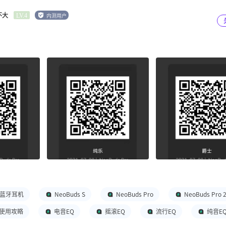
仅设置纯正\原声模式聆听音乐 那么回到文章的正题，小漫家的每一种E
不大
内测用户
LV.4
对特定的音乐类型和聆听需求进行了精心调校的，大家可以根据自己日常
纯正\原声模式：平衡音质，适合日常聆听小漫家的纯正\原声模式通常是
保音频信号的传输和呈现达到最佳状态下，为大家带来真实、自然的听觉
中频和高频的音质表现均衡，无明显短板，音乐的整体听感和谐、流畅。
行音乐、古典音乐还是轻音乐，原声模式都能提供出色的音质表现。原声
由于其音质平衡，不会给大家的听觉带来过多的负担，即使长时间佩戴也
也更适合日常通勤使用哦动感\低音模式：增强低音效果，适合摇滚、电子
顾名思义，主要提高了低频部分的增益，更适合摇滚和电音爱好者。在动感
音效，使得低音部分更加饱满、深沉，为听者带来震撼的听觉体验。对于
强效果能够凸显出鼓点和贝斯等乐器的厚重感，让音乐更加富有力量感。
歌曲时，低音模式能够让鼓点更加震撼人心，贝斯的低沉音色也更加突出
的现场感。而对于电子音乐来说，低音模式的增强效果则能够凸显出电子
的节奏感和律动感更加强烈。流行\人声模式：突出人声部分，适合流行、
者耳机EQ模式中的一种特色选择，其设计初衷在于突出音乐中的人声部分
的听觉体验。在流行和ACG音乐领域，人声往往承载着歌曲的情感与故事
蓝牙耳机
NeoBuds S
NeoBuds Pro
NeoBuds Pro 
尤为重要。以流行歌曲为例，人声模式通过精确调整中频人声音频频段，
 2使用攻略
电音EQ
摇滚EQ
流行EQ
纯音E
听大多数流行、民谣音乐时，人声模式能够凸显出演唱者独特的嗓音魅力